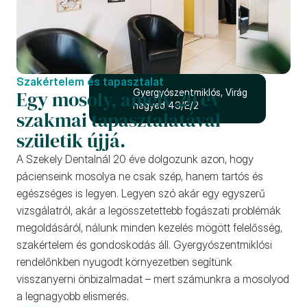
Szakértelem és tapasztalat
Egy mosoly, amely 20 év 
Gyergyószentmiklós, Virág 
negyed 43/E/2
szakmai tapasztalatával 
születik újjá.
A Szekely Dentalnál 20 éve dolgozunk azon, hogy 
pácienseink mosolya ne csak szép, hanem tartós és 
egészséges is legyen. Legyen szó akár egy egyszerű 
vizsgálatról, akár a legösszetettebb fogászati problémák 
megoldásáról, nálunk minden kezelés mögött felelősség, 
szakértelem és gondoskodás áll. Gyergyószentmiklósi 
rendelőnkben nyugodt környezetben segítünk 
visszanyerni önbizalmadat – mert számunkra a mosolyod 
a legnagyobb elismerés.