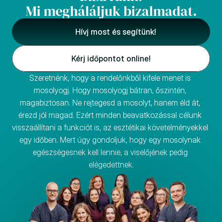
Mi megháláljuk bizalmadat.
Hívj most és segítünk!
Kérj időpontot online!
Szeretnénk, hogy a rendelőnkből kifele menet is 
mosolyogj. Hogy mosolyogj bátran, őszintén, 
magabiztosan. Ne rejtegesd a mosolyt, hanem éld át, 
érezd jól magad. Ezért minden beavatkozással célunk 
visszaállítani a funkciót is, az esztétikai követelményekkel 
egy időben. Mert úgy gondoljuk, hogy egy mosolynak 
egészségesnek kell lennie, a viselőjének pedig 
elégedettnek.