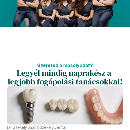
Szereted a mosolyodat?
Legyél mindig naprakész a 
legjobb fogápolási tanácsokkal!
Dr. Székely Zsolt
|
SzékelyDental