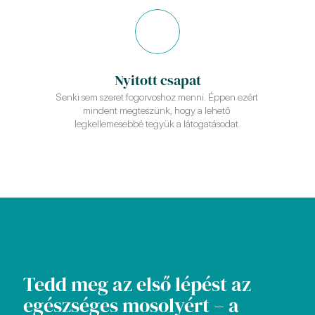
Nyitott csapat
Senki sem szeret fogorvoshoz menni. Éppen ezért 
mindent megteszünk, hogy a lehető 
legkellemesebbé tegyük a látogatásodat.
Tedd meg az első lépést az 
egészséges mosolyért – a 