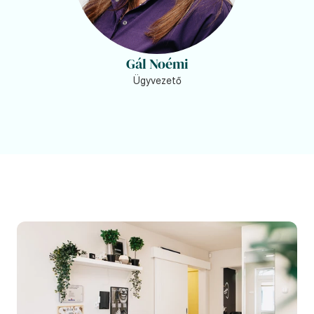
Gál Noémi
Ügyvezető