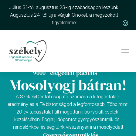
Július 31-től augusztus 23-ig szabadságon leszünk. 
Augusztus 24-től újra várjuk Önöket, a megszokott 
figyelemmel!
9000+ elégedett páciens     
Mosolyogj bátran!
A SzékelyDental csapata számára a kifogástalan 
eredmény és a Te biztonságod a legfontosabb. Több mint 
20 év tapasztalat áll mögöttünk bonyolult esetek 
kezelésében! Foglalj időpontot gyergyószentmiklósi 
rendelőnkbe, és segítünk visszanyerni a mosolyodat!
Gyergyószentmiklós, 