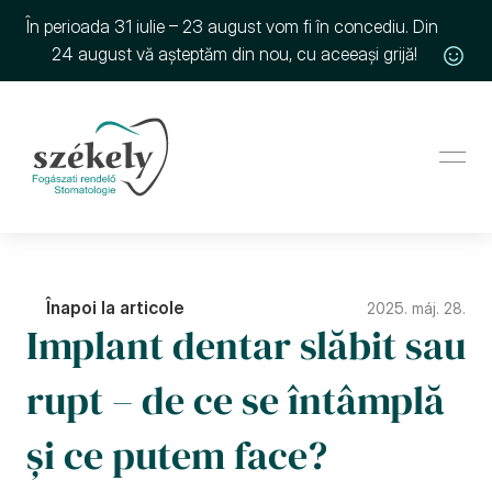
În perioada 31 iulie – 23 august vom fi în concediu. Din 
24 august vă așteptăm din nou, cu aceeași grijă!
Înapoi la articole
2025. máj. 28.
Implant dentar slăbit sau 
rupt – de ce se întâmplă 
și ce putem face?