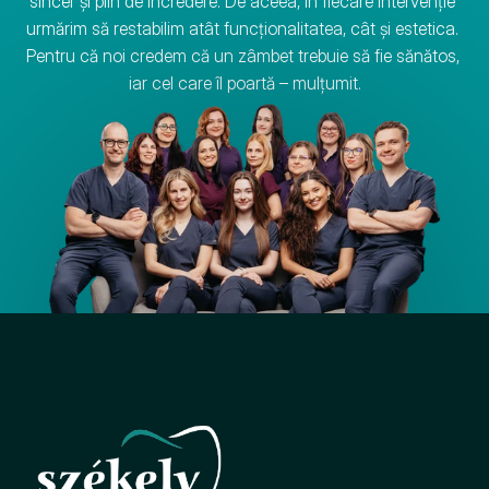
sincer și plin de încredere. De aceea, în fiecare intervenție 
urmărim să restabilim atât funcționalitatea, cât și estetica. 
Pentru că noi credem că un zâmbet trebuie să fie sănătos, 
iar cel care îl poartă – mulțumit.