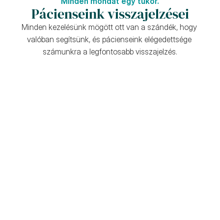
Minden mondat egy tükör.
Pácienseink visszajelzései
Minden kezelésünk mögött ott van a szándék, hogy 
valóban segítsünk, és pácienseink elégedettsége 
számunkra a legfontosabb visszajelzés.