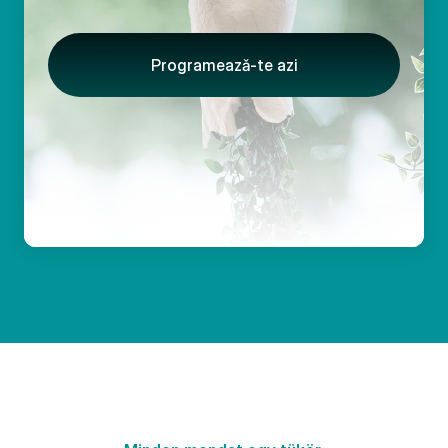
Programeazǎ-te azi