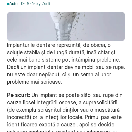
Autor: Dr. Székely Zsolt
Implanturile dentare reprezintă, de obicei, o 
soluție stabilă și de lungă durată, însă chiar și 
cele mai bune sisteme pot întâmpina probleme. 
Dacă un implant dentar devine mobil sau se rupe, 
nu este doar neplăcut, ci și un semn al unor 
probleme mai serioase.
Pe scurt:
 Un implant se poate slăbi sau rupe din 
cauza lipsei integrării osoase, a suprasolicitării 
(de exemplu scrâșnitul dinților sau o mușcătură 
incorectă) ori a infecțiilor locale. Primul pas este 
identificarea exactă a cauzei, apoi se decide 
salvarea implantului existent sau înlocuirea lui. 