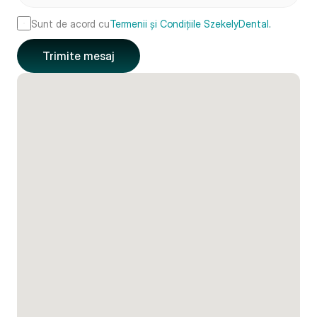
Sunt de acord cu
Termenii și Condițiile
SzekelyDental
.
Trimite mesaj