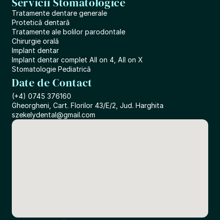
Servicii Stomatologice
Tratamente dentare generale
Proteticǎ dentarǎ
Tratamente ale bolilor parodontale
Chirurgie orală
Implant dentar
Implant dentar complet All on 4, All on X
Stomatologie Pediatrică
Date de Contact
(+4) 0745 376160
Gheorgheni, Cart. Florilor 43/E/2, Jud. Harghita
szekelydental@gmail.com