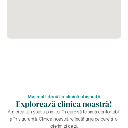
Mai mult decât o clinică obișnuită
Explorează clinica noastră!
Am creat un spațiu primitor, în care să te simți confortabil 
și în siguranță. Clinica noastră reflectă grija pe care ți-o 
oferim zi de zi.