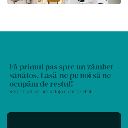
Fă primul pas spre un zâmbet 
sănătos. Lasă-ne pe noi să ne 
ocupăm de restul!
Rezultatul îți va lumina fața cu un zâmbet.