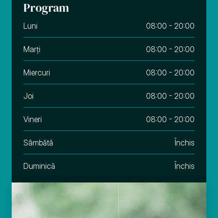
Program
Luni
08:00 - 20:00
Marți
08:00 - 20:00
Miercuri
08:00 - 20:00
Joi
08:00 - 20:00
Vineri
08:00 - 20:00
Sâmbǎtǎ
Închis
Duminicǎ
Închis