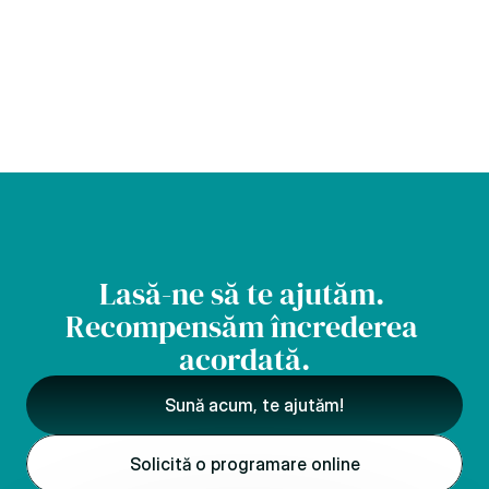
Lasă-ne să te ajutăm. 
Recompensăm încrederea 
acordată.
Sună acum, te ajutăm!
Solicită o programare online