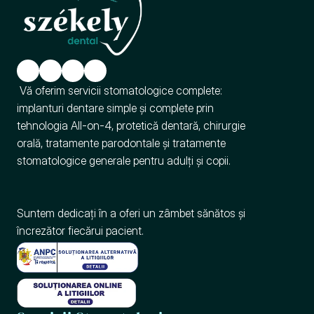
 Vă oferim servicii stomatologice complete: 
implanturi dentare simple și complete prin 
tehnologia All-on-4, protetică dentară, chirurgie 
orală, tratamente parodontale și tratamente 
stomatologice generale pentru adulți și copii.
Suntem dedicați în a oferi un zâmbet sănătos și 
încrezător fiecărui pacient.