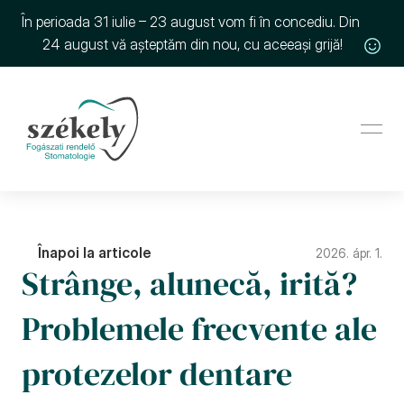
În perioada 31 iulie – 23 august vom fi în concediu. Din 
24 august vă așteptăm din nou, cu aceeași grijă!
Înapoi la articole
2026. ápr. 1.
Strânge, alunecă, irită? 
Problemele frecvente ale 
protezelor dentare 