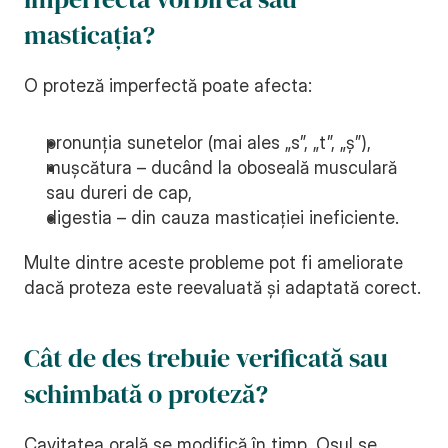
masticația?
O proteză imperfectă poate afecta:
pronunția sunetelor (mai ales „s”, „t”, „ș”),
mușcătura – ducând la oboseală musculară 
sau dureri de cap,
digestia – din cauza masticației ineficiente.
Multe dintre aceste probleme pot fi ameliorate 
dacă proteza este reevaluată și adaptată corect.
Cât de des trebuie verificată sau 
schimbată o proteză?
Cavitatea orală se modifică în timp. Osul se 