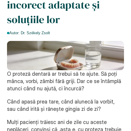
incorect adaptate și 
soluțiile lor
Autor: Dr. Székely Zsolt
O proteză dentară ar trebui să te ajute. Să poți 
mânca, vorbi, zâmbi fără griji. Dar ce se întâmplă 
atunci când nu ajută, ci încurcă?
Când apasă prea tare, când alunecă la vorbit, 
sau când irită și rănește gingia zi de zi?
Mulți pacienți trăiesc ani de zile cu aceste 
neplăceri, convinși că „asta e, cu proteza trebuie 