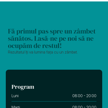
Fă primul pas spre un zâmbet 
sănătos. Lasă-ne pe noi să ne 
ocupăm de restul!
Rezultatul îți va lumina fața cu un zâmbet.
Program
Luni
08:00 - 20:00
Marți
08:00 - 20:00