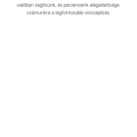
valóban segítsünk, és pácienseink elégedettsége 
számunkra a legfontosabb visszajelzés.