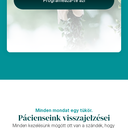
Programeazǎ-te azi
Minden mondat egy tükör.
Pácienseink visszajelzései
Minden kezelésünk mögött ott van a szándék, hogy 