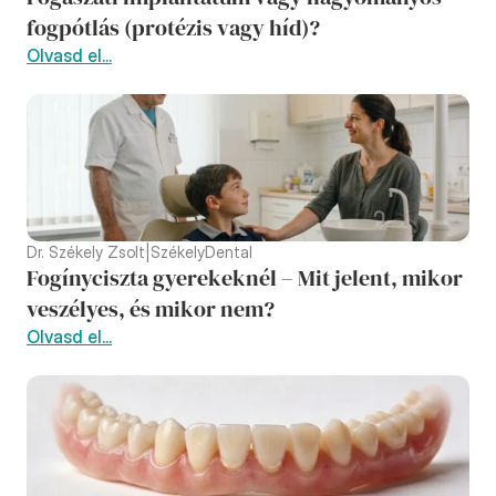
fogpótlás (protézis vagy híd)?
Olvasd el...
Dr. Székely Zsolt
|
SzékelyDental
Fogínyciszta gyerekeknél – Mit jelent, mikor 
veszélyes, és mikor nem?
Olvasd el...