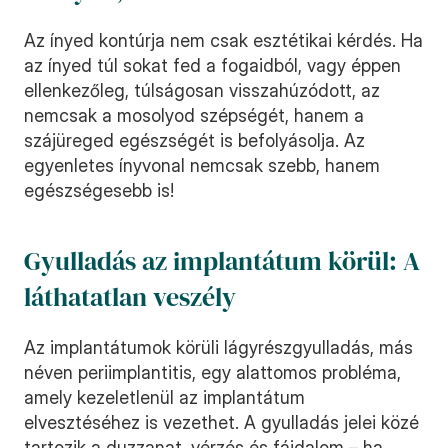
Az ínyed kontúrja nem csak esztétikai kérdés. Ha 
az ínyed túl sokat fed a fogaidból, vagy éppen 
ellenkezőleg, túlságosan visszahúzódott, az 
nemcsak a mosolyod szépségét, hanem a 
szájüreged egészségét is befolyásolja. Az 
egyenletes ínyvonal nemcsak szebb, hanem 
egészségesebb is!
Gyulladás az implantátum körül: A 
láthatatlan veszély
Az implantátumok körüli lágyrészgyulladás, más 
néven periimplantitis, egy alattomos probléma, 
amely kezeletlenül az implantátum 
elvesztéséhez is vezethet. A gyulladás jelei közé 
tartozik a duzzanat, vérzés és fájdalom – ha 