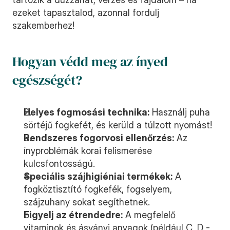
ezeket tapasztalod, azonnal fordulj 
szakemberhez!
Hogyan védd meg az ínyed 
egészségét?
Helyes fogmosási technika:
 Használj puha 
sörtéjű fogkefét, és kerüld a túlzott nyomást!
Rendszeres fogorvosi ellenőrzés:
 Az 
ínyproblémák korai felismerése 
kulcsfontosságú.
Speciális szájhigiéniai termékek:
 A 
fogköztisztító fogkefék, fogselyem, 
szájzuhany sokat segíthetnek.
Figyelj az étrendedre:
 A megfelelő 
vitaminok és ásványi anyagok (például C, D - 