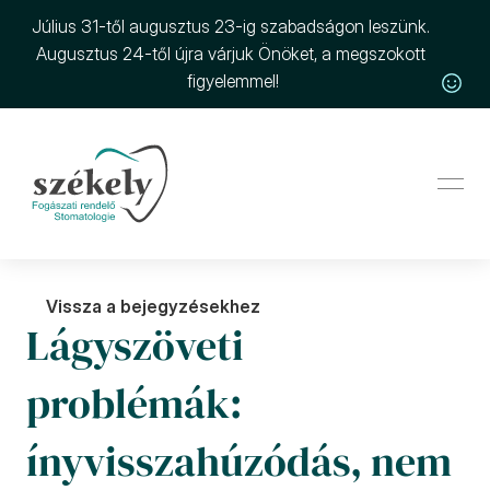
Július 31-től augusztus 23-ig szabadságon leszünk. 
Augusztus 24-től újra várjuk Önöket, a megszokott 
figyelemmel!
Vissza a bejegyzésekhez
Lágyszöveti 
problémák: 
ínyvisszahúzódás, nem 