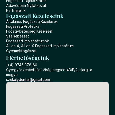
Fogászati Tájekoztatók
Adavédelmi Nyilatkozat
Partnereink
Fogászati Kezeléseink
Általános Fogászati Kezelések
Fogászati Protetika
Fogágybetegség Kezelések
Szájsebészet
Fogászati Implantátumok
All on 4, All on X Fogászati Implantátum
Gyermekfogászat
Elérhetőségeink
(+4) 0745 376160
Gyergyószentmiklós, Virág negyed 43/E/2, Hargita 
megye
szekelydental@gmail.com