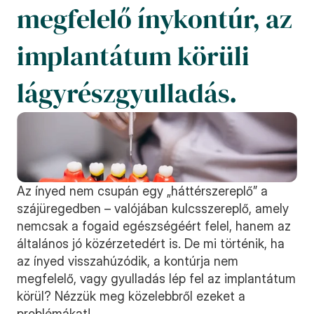
megfelelő ínykontúr, az 
implantátum körüli 
lágyrészgyulladás.
Az ínyed nem csupán egy „háttérszereplő” a 
szájüregedben – valójában kulcsszereplő, amely 
nemcsak a fogaid egészségéért felel, hanem az 
általános jó közérzetedért is. De mi történik, ha 
az ínyed visszahúzódik, a kontúrja nem 
megfelelő, vagy gyulladás lép fel az implantátum 
körül? Nézzük meg közelebbről ezeket a 
problémákat!