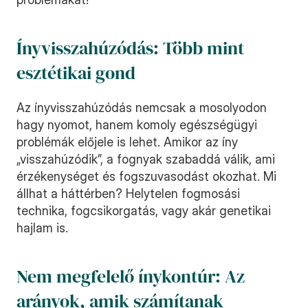
Ínyvisszahúzódás: Több mint 
esztétikai gond
Az ínyvisszahúzódás nemcsak a mosolyodon 
hagy nyomot, hanem komoly egészségügyi 
problémák előjele is lehet. Amikor az íny 
„visszahúzódik”, a fognyak szabaddá válik, ami 
érzékenységet és fogszuvasodást okozhat. Mi 
állhat a háttérben? Helytelen fogmosási 
technika, fogcsikorgatás, vagy akár genetikai 
hajlam is.
Nem megfelelő ínykontúr: Az 
arányok, amik számítanak