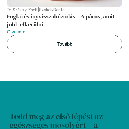
Dr. Székely Zsolt
|
SzékelyDental
Fogkő és ínyvisszahúzódás – A páros, amit 
jobb elkerülni
Olvasd el...
Tovább
Tedd meg az első lépést az 
egészséges mosolyért – a 