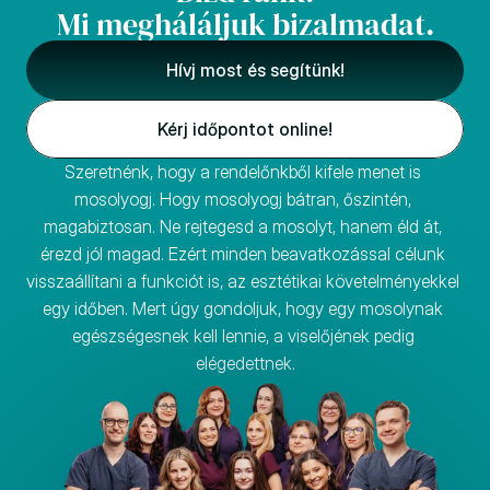
Mi megháláljuk bizalmadat.
Hívj most és segítünk!
Kérj időpontot online!
Szeretnénk, hogy a rendelőnkből kifele menet is 
mosolyogj. Hogy mosolyogj bátran, őszintén, 
magabiztosan. Ne rejtegesd a mosolyt, hanem éld át, 
érezd jól magad. Ezért minden beavatkozással célunk 
visszaállítani a funkciót is, az esztétikai követelményekkel 
egy időben. Mert úgy gondoljuk, hogy egy mosolynak 
egészségesnek kell lennie, a viselőjének pedig 
elégedettnek.