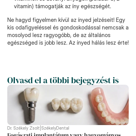
vitamin) támogatják az íny egészségét.
Ne hagyd figyelmen kívül az ínyed jelzéseit! Egy 
kis odafigyeléssel és gondoskodással nemcsak a 
mosolyod lesz ragyogóbb, de az általános 
egészséged is jobb lesz. Az ínyed hálás lesz érte!
Olvasd el a többi bejegyzést is
Dr. Székely Zsolt
|
SzékelyDental
Fogászati implantátum vagy hagyományos 