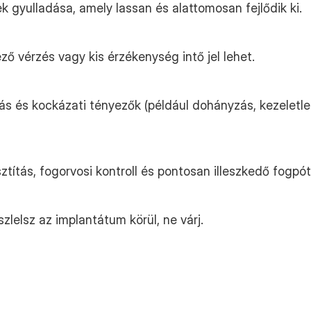
ek gyulladása, amely lassan és alattomosan fejlődik ki.
ő vérzés vagy kis érzékenység intő jel lehet.
lás és kockázati tényezők (például dohányzás, kezelet
sztítás, fogorvosi kontroll és pontosan illeszkedő fogp
lelsz az implantátum körül, ne várj.