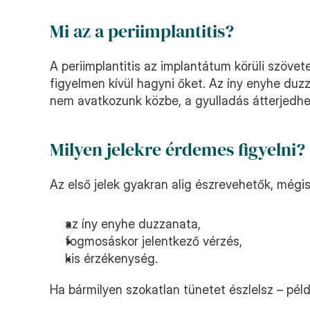
Mi az a periimplantitis?
A periimplantitis az implantátum körüli szövet
figyelmen kívül hagyni őket. Az íny enyhe duz
nem avatkozunk közbe, a gyulladás átterjedhe
Milyen jelekre érdemes figyelni?
Az első jelek gyakran alig észrevehetők, mégis
az íny enyhe duzzanata,
fogmosáskor jelentkező vérzés,
kis érzékenység.
Ha bármilyen szokatlan tünetet észlelsz – pél