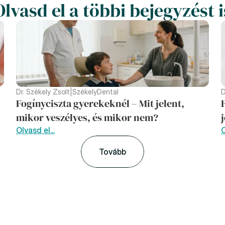
Olvasd el a többi bejegyzést i
Dr. Székely Zsolt
|
SzékelyDental
D
Fogínyciszta gyerekeknél – Mit jelent, 
mikor veszélyes, és mikor nem?
Olvasd el...
O
Tovább