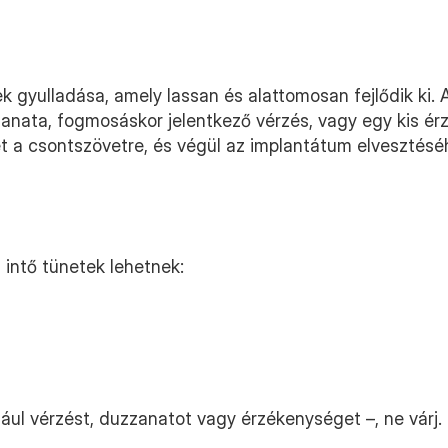
ek gyulladása, amely lassan és alattomosan fejlődik ki. 
zanata, fogmosáskor jelentkező vérzés, vagy egy kis érz
t a csontszövetre, és végül az implantátum elvesztésé
 intő tünetek lehetnek:
dául vérzést, duzzanatot vagy érzékenységet –, ne várj.