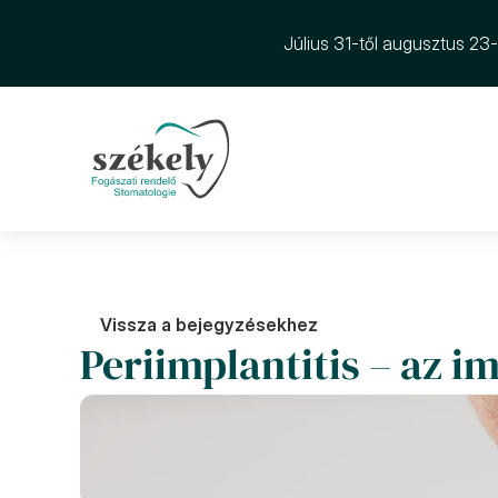
Július 31-től augusztus 23
Vissza a bejegyzésekhez
Periimplantitis – az 