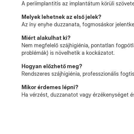
A periimplantitis az implantátum körüli szövet
Melyek lehetnek az első jelek?
Az íny enyhe duzzanata, fogmosáskor jelentkez
Miért alakulhat ki?
Nem megfelelő szájhigiénia, pontatlan fogpót
problémák) is növelhetik a kockázatot.
Hogyan előzhető meg?
Rendszeres szájhigiénia, professzionális fogti
Mikor érdemes lépni?
Ha vérzést, duzzanatot vagy érzékenységet ész