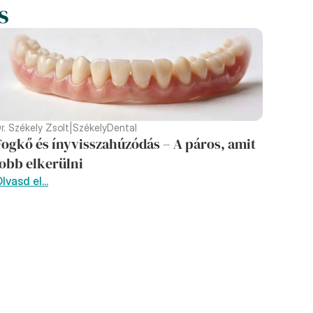
s
r. Székely Zsolt
|
SzékelyDental
Fogkő és ínyvisszahúzódás – A páros, amit 
jobb elkerülni
lvasd el...