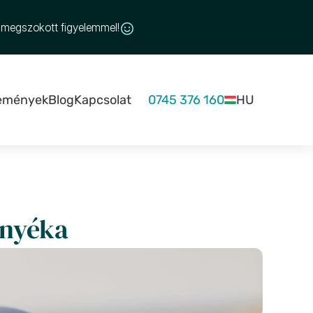
 megszokott figyelemmel!
emények
Blog
Kapcsolat
0745 376 160
HU
rnyéka