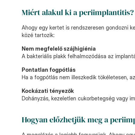
Miért alakul ki a periimplantitis?
Ahogy egy kertet is rendszeresen gondozni kell,
közé tartozik:
Nem megfelelő szájhigiénia
A bakteriális plakk felhalmozódása az implant
Pontatlan fogpótlás
Ha a fogpótlás nem illeszkedik tökéletesen, az
Kockázati tényezők
Dohányzás, kezeletlen cukorbetegség vagy imm
Hogyan előzhetjük meg a periimp
A megelőzés a legjobb fegyverünk. Ahogy egy 