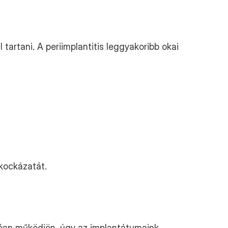
tartani. A periimplantitis leggyakoribb okai 
kockázatát.
tóan működjön, úgy az implantátumaink 