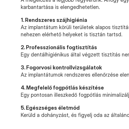
karbantartása is elengedhetetlen.
1. Rendszeres szájhigiénia
Az implantátum körüli területek alapos tisztít
nehezen elérhető helyeket is tisztán tartsd.
2. Professzionális fogtisztítás
Egy dentálhigiénikus által végzett tisztítás n
3. Fogorvosi kontrollvizsgálatok
Az implantátumok rendszeres ellenőrzése elen
4. Megfelelő fogpótlás készítése
Egy pontosan illeszkedő fogpótlás minimalizál
5. Egészséges életmód
Kerüld a dohányzást, és figyelj oda az által