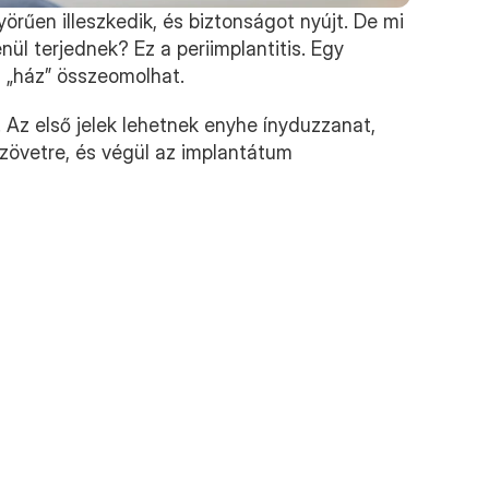
rűen illeszkedik, és biztonságot nyújt. De mi 
ül terjednek? Ez a periimplantitis. Egy 
z „ház” összeomolhat.
 Az első jelek lehetnek enyhe ínyduzzanat, 
zövetre, és végül az implantátum 