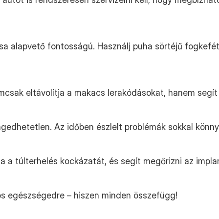
ása alapvető fontosságú. Használj puha sörtéjű fogkefét
emcsak eltávolítja a makacs lerakódásokat, hanem segít i
gedhetetlen. Az időben észlelt problémák sokkal könn
ja a túlterhelés kockázatát, és segít megőrizni az impl
ános egészségedre – hiszen minden összefügg!