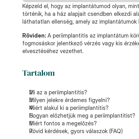
Képzeld el, hogy az implantátumod olyan, mint
történik, ha a ház alapjait csendben elkezdi a
láthatatlan ellenség, amely az implantátumok
Röviden:
 A periimplantitis az implantátum kör
fogmosáskor jelentkező vérzés vagy kis érzéke
elvesztéséhez vezethet.
Tartalom
Mi az a periimplantitis?
Milyen jelekre érdemes figyelni?
Miért alakul ki a periimplantitis?
Hogyan előzhetjük meg a periimplantitist?
Miért fontos a megelőzés?
Rövid kérdések, gyors válaszok (FAQ)