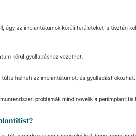
 úgy az implantátumok körüli területeket is tisztán kell 
átum körül gyulladáshoz vezethet.
 túlterhelheti az implantátumot, és gyulladást okozhat.
unrendszeri problémák mind növelik a periimplantitis 
lantitist?
autót is rendszeresen szervizelni kell, hogy megbízha