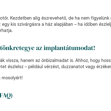
otőr. Kezdetben alig észrevehető, de ha nem figyelünk r
t egy kis szivárgásra a ház alapjában – ha időben észlelj
rhatja.
s tönkretegye az implantátumodat!
 vissza, hanem az önbizalmadat is. Ahhoz, hogy hosszú
tet észlelsz – például vérzést, duzzanatot vagy érzéken
 mosolyért!
(FAQ)