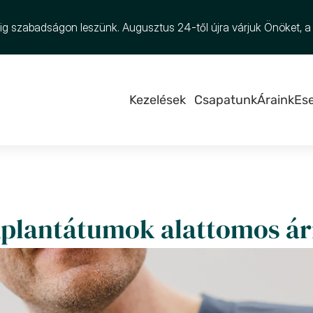
-ig szabadságon leszünk. Augusztus 24-től újra várjuk Önöket, a
Kezelések
Csapatunk
Áraink
Es
implantátumok alattomos á