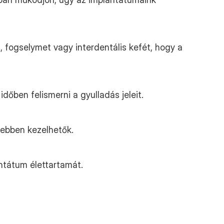
, fogselymet vagy interdentális kefét, hogy a 
dőben felismerni a gyulladás jeleit.
yebben kezelhetők.
antátum élettartamát.