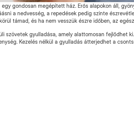
 egy gondosan megépített ház. Erős alapokon áll, gyönyö
láásni a nedvesség, a repedések pedig szinte észrevétlen
 körül támad, és ha nem vesszük észre időben, az egés
üli szövetek gyulladása, amely alattomosan fejlődhet ki.
nység. Kezelés nélkül a gyulladás átterjedhet a csonts